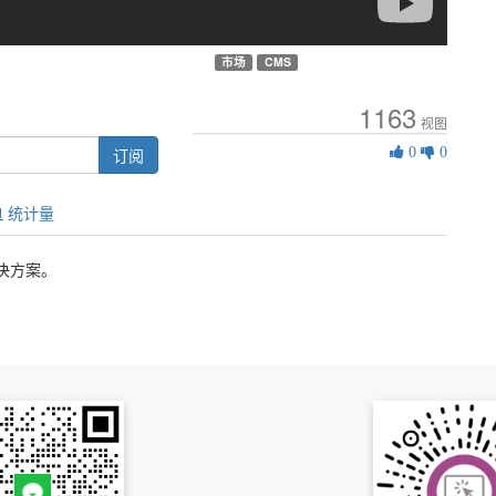
市场
CMS
1163
视图
0
订阅
0
0
类
似
统计量
决方案。