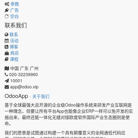
参数
广告
空白
联系我们
联系
活动
博客
商店
课程
中国
广东
广州
020-32239960
10001
app@odoo.vip
OdooApp
-
关于我们
基于全球最强大且开源的企业级Odoo操作系统来研发产业互联网是
一种理念，但要让所有平台App也能像企业ERP一样可以免开发的实
施出来，最终还能一体化无缝对接欧度软件国际产业生态圈则是使
命。
我们的愿景是试图通过构建一个具有颠覆意义的全网通低代码应