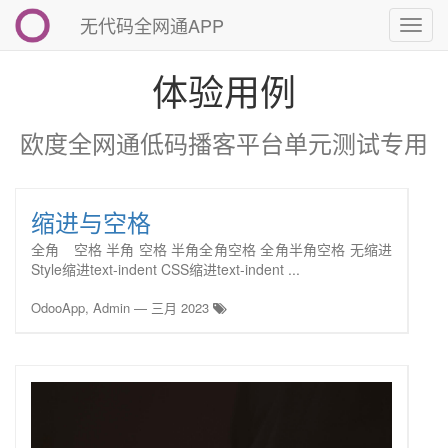
无代码全网通APP
切
换
导
体验用例
航
欧度全网通低码播客平台单元测试专用
缩进与空格
全角 空格 半角 空格 半角全角空格 全角半角空格 无缩进
Style缩进text-indent CSS缩进text-indent ...
OdooApp, Admin
—
三月 2023