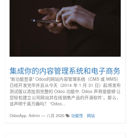
集成你的内容管理系统和电子商务
*新功能登录* Odoo的网站内容管理系统（CMS 或 WMS）
已经开发完毕并且从今天（2014 年 1 月 31 日）起将发布
测试版以添加到完整的 Odoo 功能中. Odoo 声称是能够‘让
您轻松建立公司网站并在线销售产品的开源软件’。那么，
该声明千真万确吗？ “Odoo...
OdooApp, Admin
—
八月 2020
功能性
网站