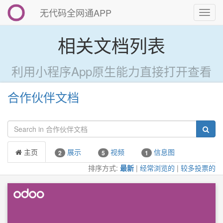
无代码全网通APP
切
换
导
相关文档列表
航
利用小程序App原生能力直接打开查看
合作伙伴文档
主页
展示
视频
信息图
2
5
1
排序方式:
最新
|
经常浏览的
|
较多投票的