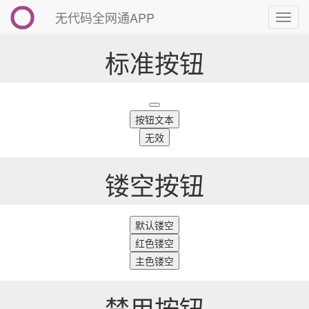
无代码全网通APP
切
换
导
标准按钮
航
按钮文本
无效
镂空按钮
默认镂空
红色镂空
主色镂空
禁用按钮