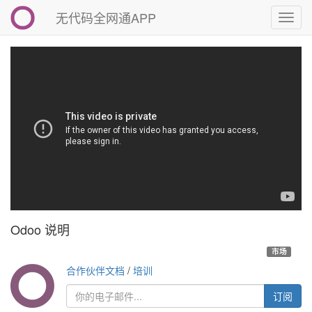
无代码全网通APP
切
换
导
航
Odoo 说明
市场
合作伙伴文档
/
培训
订阅