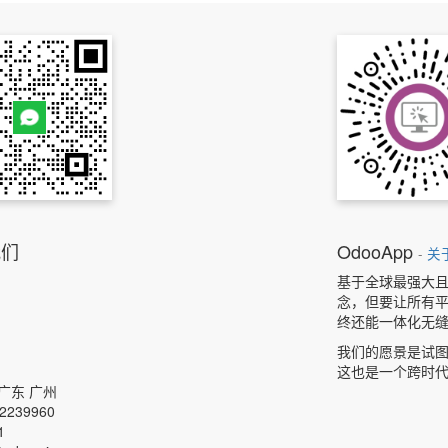
我们
OdooApp
-
关
基于全球最强大且
念，但要让所有平
终还能一体化无
我们的愿景是试
这也是一个跨时
广东
广州
32239960
1