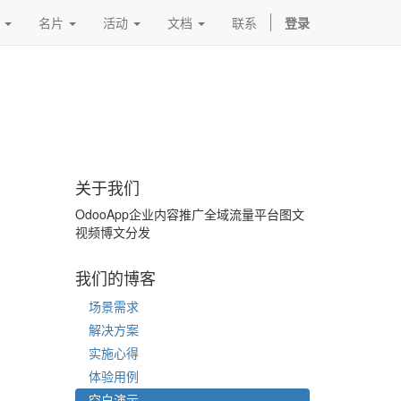
名片
活动
文档
联系
登录
关于我们
OdooApp企业内容推广全域流量平台图文
视频博文分发
我们的博客
场景需求
解决方案
实施心得
体验用例
空白演示