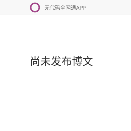
无代码全网通APP
尚未发布博文