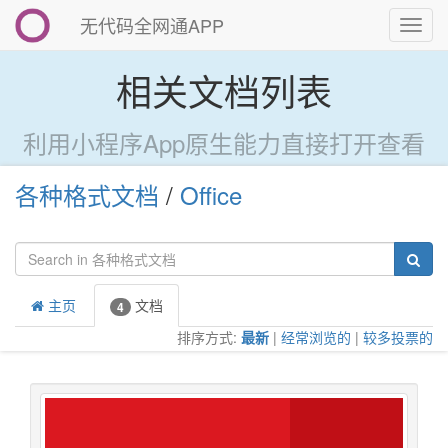
无代码全网通APP
切
换
导
相关文档列表
航
利用小程序App原生能力直接打开查看
各种格式文档
/
Office
主页
文档
4
排序方式:
最新
|
经常浏览的
|
较多投票的