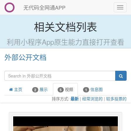
无代码全网通APP
切
换
导
相关文档列表
航
利用小程序App原生能力直接打开查看
外部公开文档
主页
展示
视频
信息图
2
5
1
排序方式:
最新
|
经常浏览的
|
较多投票的