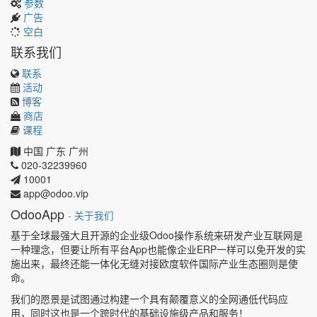
参数
广告
空白
联系我们
联系
活动
博客
商店
课程
中国
广东
广州
020-32239960
10001
app@odoo.vip
OdooApp
-
关于我们
基于全球最强大且开源的企业级Odoo操作系统来研发产业互联网是
一种理念，但要让所有平台App也能像企业ERP一样可以免开发的实
施出来，最终还能一体化无缝对接欧度软件国际产业生态圈则是使
命。
我们的愿景是试图通过构建一个具有颠覆意义的全网通低代码应
用，同时这也是一个跨时代的基础设施级产品和服务！