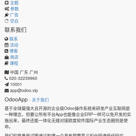
主题
参数
广告
空白
联系我们
联系
活动
博客
商店
课程
中国
广东
广州
020-32239960
10001
app@odoo.vip
OdooApp
-
关于我们
基于全球最强大且开源的企业级Odoo操作系统来研发产业互联网是
一种理念，但要让所有平台App也能像企业ERP一样可以免开发的实
施出来，最终还能一体化无缝对接欧度软件国际产业生态圈则是使
命。
我们的愿景是试图通过构建一个具有颠覆意义的全网通低代码应