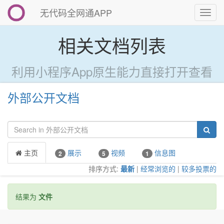
无代码全网通APP
切
换
导
相关文档列表
航
利用小程序App原生能力直接打开查看
外部公开文档
主页
展示
视频
信息图
2
5
1
排序方式:
最新
|
经常浏览的
|
较多投票的
结果为
文件