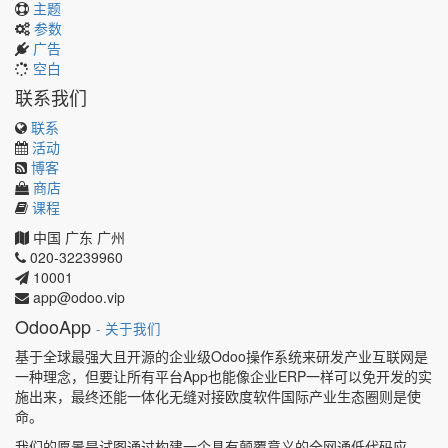
主题
参数
广告
空白
联系我们
联系
活动
博客
商店
课程
中国
广东
广州
020-32239960
10001
app@odoo.vip
OdooApp
-
关于我们
基于全球最强大且开源的企业级Odoo操作系统来研发产业互联网是
一种理念，但要让所有平台App也能像企业ERP一样可以免开发的实
施出来，最终还能一体化无缝对接欧度软件国际产业生态圈则是使
命。
我们的愿景是试图通过构建一个具有颠覆意义的全网通低代码应