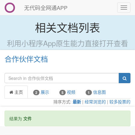
无代码全网通APP
切
换
导
相关文档列表
航
利用小程序App原生能力直接打开查看
合作伙伴文档
主页
展示
视频
信息图
2
5
1
排序方式:
最新
|
经常浏览的
|
较多投票的
结果为
文件