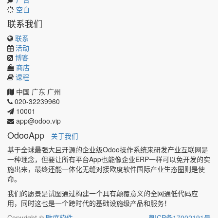
空白
联系我们
联系
活动
博客
商店
课程
中国
广东
广州
020-32239960
10001
app@odoo.vip
OdooApp
-
关于我们
基于全球最强大且开源的企业级Odoo操作系统来研发产业互联网是
一种理念，但要让所有平台App也能像企业ERP一样可以免开发的实
施出来，最终还能一体化无缝对接欧度软件国际产业生态圈则是使
命。
我们的愿景是试图通过构建一个具有颠覆意义的全网通低代码应
用，同时这也是一个跨时代的基础设施级产品和服务！
Copyright ©
欧度软件
粤ICP备17002191号