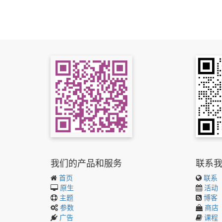
我们的产品和服务
联系
首页
联系
原生
活动
主题
博客
参数
商店
广告
课程