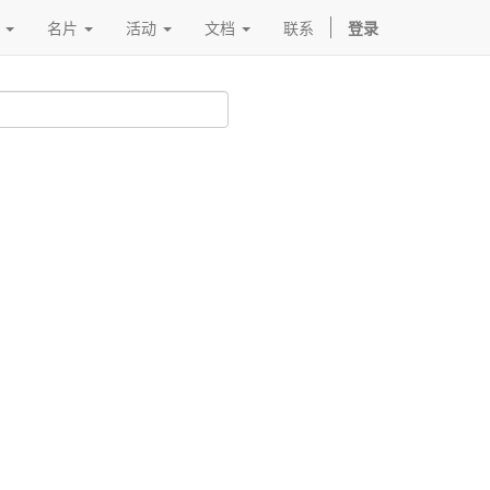
名片
活动
文档
联系
登录