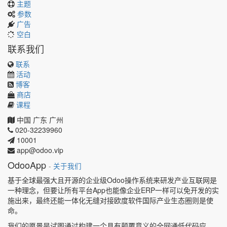
主题
参数
广告
空白
联系我们
联系
活动
博客
商店
课程
中国
广东
广州
020-32239960
10001
app@odoo.vip
OdooApp
-
关于我们
基于全球最强大且开源的企业级Odoo操作系统来研发产业互联网是
一种理念，但要让所有平台App也能像企业ERP一样可以免开发的实
施出来，最终还能一体化无缝对接欧度软件国际产业生态圈则是使
命。
我们的愿景是试图通过构建一个具有颠覆意义的全网通低代码应