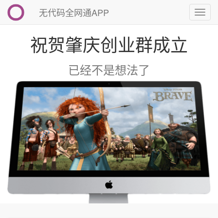
无代码全网通APP
切
换
导
祝贺肇庆创业群成立
航
已经不是想法了