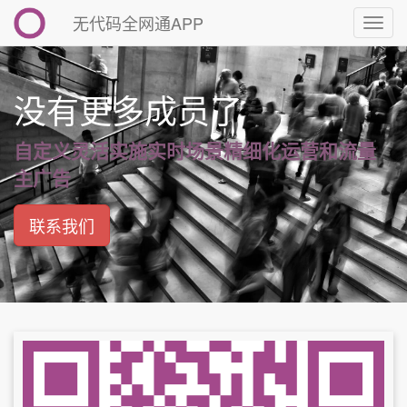
无代码全网通APP
切
换
导
航
没有更多成员了
自定义灵活实施实时场景精细化运营和流量
主广告
联系我们