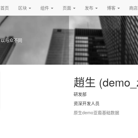
首页
区块
组件
页面
发布
博客
商店
可以与众不同
趙生 (demo_
研发部
资深开发人员
原生demo亚裔基础数据