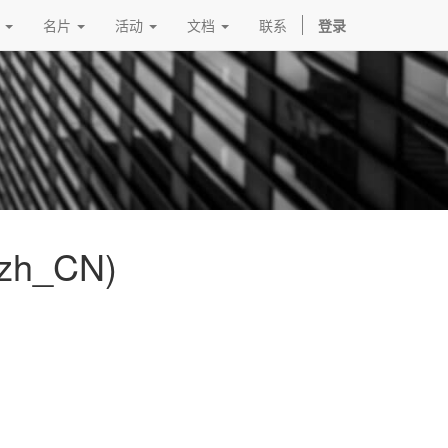
名片
活动
文档
联系
登录
zh_CN)