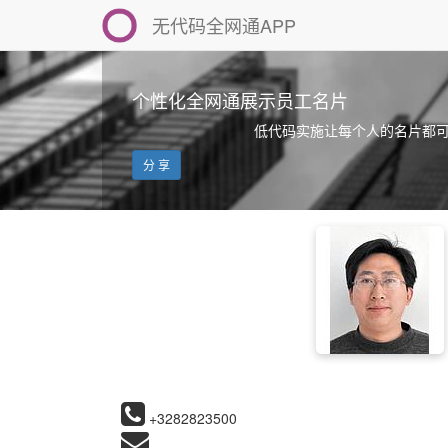
无代码全网通APP
个性化全网通展示员工名片
低代码实施让每个人的名片都
分 享
+3282823500