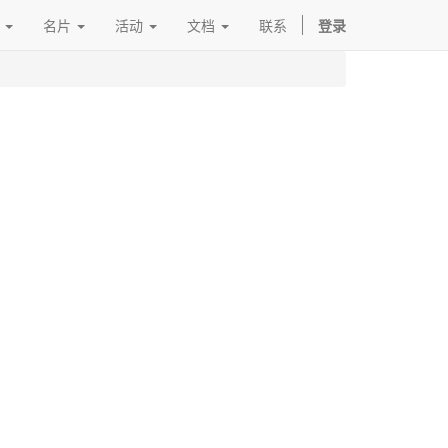
名片
活动
文档
联系
登录