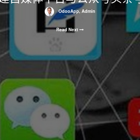
OdooApp, Admin
Read Next