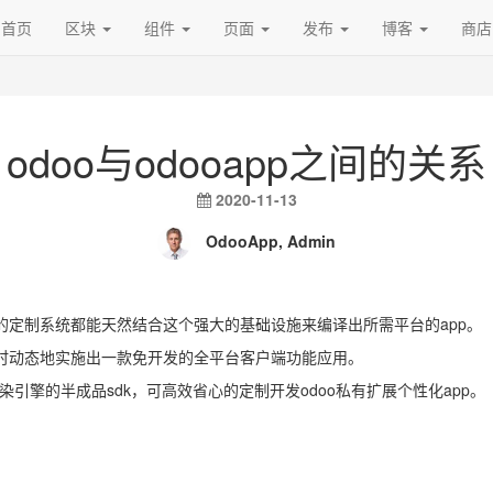
首页
区块
组件
页面
发布
博客
商店
odoo与odooapp之间的关系
2020-11-13
OdooApp, Admin
的定制系统都能天然结合这个强大的基础设施来编译出所需平台的app。
即时动态地实施出一款免开发的全平台客户端功能应用。
染引擎的半成品sdk，可高效省心的定制开发odoo私有扩展个性化app。