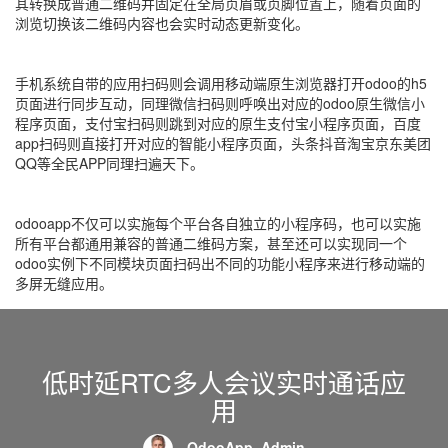
其转换成普通二维码并固定在全局页眉或页脚位置上，随着页面的
浏览切换该二维码内容也会实时动态更新变化。
手机系统自带的应用扫码则会调用移动端原生浏览器打开odoo的h5
页面进行同步互动，同理微信扫码则呼唤出对应的odoo原生微信小
程序页面，支付宝扫码则跳到对应的原生支付宝小程序页面，百度
app扫码则直接打开对应的智能小程序页面，头条抖音淘宝京东美团
QQ等全民APP同理扫遍天下。
odooapp不仅可以实施每个平台各自独立的小程序码，也可以实施
所有平台都通用兼容的普通二维码方案，甚至还可以实现同一个
odoo实例下不同模块页面扫码出不同的功能小程序来进行移动端的
多屏无缝应用。
低时延RTC多人会议实时通话应
用
OdooApp, Admin