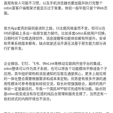
直观有些人可能不习惯，以及手机浏览器也要加载并执行完整个
odoo富客户端框架才能显示过于笨重，体验一般毕竟只是个Web页
面。
官方App套壳封装则是进阶之路，UI主题风格虽然不变，但可以在
H5的基础上多出一些原生能力替代，比如多套odoo系统用户切换，
日期时间下拉框选择控件、消息提醒等功能体验都有所提升。安卓
和苹果系统版本都有，缺点就是还没开源无法基于原生能力部分进
行扩展开发。
企业微信、钉钉、飞书、WeLink等移动互联网开放平台的集成，
odoo整体可以作为其子系统，也可以将各个功能模块平移成各个子
应用。其中组织架构和消息通知的互联互通是核心，更多上层应用
的一体化整合需要根据需求和成本来定制。优势是有很多开源的通
用性模块可参考借鉴和经验交流，取长补短强强联合，最终的用户
体验一定是最佳的，毕竟一个国民APP就可完成所有功能。缺点则
是odoo就变成没有存在感的纯后台管理和服务支撑了，当然还有一
些封闭式的内网环境也不适合。