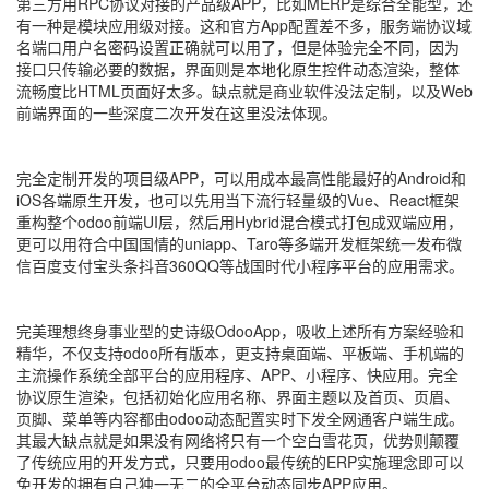
第三方用RPC协议对接的产品级APP，比如MERP是综合全能型，还
有一种是模块应用级对接。这和官方App配置差不多，服务端协议域
名端口用户名密码设置正确就可以用了，但是体验完全不同，因为
接口只传输必要的数据，界面则是本地化原生控件动态渲染，整体
流畅度比HTML页面好太多。缺点就是商业软件没法定制，以及Web
前端界面的一些深度二次开发在这里没法体现。
完全定制开发的项目级APP，可以用成本最高性能最好的Android和
iOS各端原生开发，也可以先用当下流行轻量级的Vue、React框架
重构整个odoo前端UI层，然后用Hybrid混合模式打包成双端应用，
更可以用符合中国国情的uniapp、Taro等多端开发框架统一发布微
信百度支付宝头条抖音360QQ等战国时代小程序平台的应用需求。
完美理想终身事业型的史诗级OdooApp，吸收上述所有方案经验和
精华，不仅支持odoo所有版本，更支持桌面端、平板端、手机端的
主流操作系统全部平台的应用程序、APP、小程序、快应用。完全
协议原生渲染，包括初始化应用名称、界面主题以及首页、页眉、
页脚、菜单等内容都由odoo动态配置实时下发全网通客户端生成。
其最大缺点就是如果没有网络将只有一个空白雪花页，优势则颠覆
了传统应用的开发方式，只要用odoo最传统的ERP实施理念即可以
免开发的拥有自己独一无二的全平台动态同步APP应用。