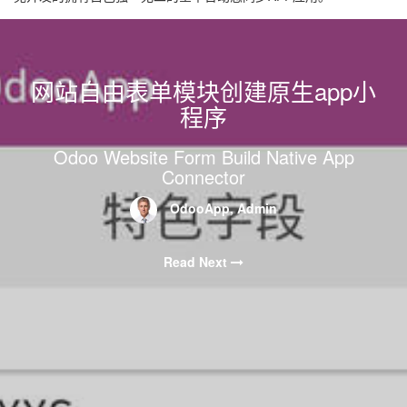
网站自由表单模块创建原生app小
程序
Odoo Website Form Build Native App
Connector
OdooApp, Admin
Read Next