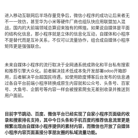
进入移动互联网后半场存量竞争后，微信小程序的成功让后来者无
不一一效仿，甚至华为小米等硬件厂商也组队快应用联盟加入混
战，国内的大前端领域总算迎来独有的辉煌。如果说自媒体是平面
的结构化信息，那小程序就是立体的信息化互动，自媒体和小程序
不是替代而是互补关系，不仅可以流量协作，组合成自媒体小程序
矩阵更是强强联合。
未来自媒体小程序的流行取决于全网通系统成熟化和平台私有搜索
和推荐引擎大众化。前者解决技术低成本免开发部署odoo开箱即
用，后者解决平台超国民待遇，如使用欧度博客后台发布的信息通
过各自平台前端小程序转换成原生内容就和公众号、头条号、百家
号、大鱼号、企鹅号等内容一样会被搜索爬虫无差别收录并推送到
用户面前。
目前字节跳动、百度、微信平台已经实现了自家小程序页面级的收
录和搜索排名支持，其中今日头条和手机百度的推荐信息流里更是
频繁出现由自媒体小程序提供的素材内容，而微信也开放了自媒体
小程序内容页面直接分享朋友圈的私域流量功能。